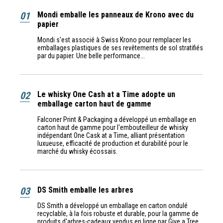
01
Mondi emballe les panneaux de Krono avec du
papier
Mondi s'est associé à Swiss Krono pour remplacer les
emballages plastiques de ses revêtements de sol stratifiés
par du papier. Une belle performance...
02
Le whisky One Cash at a Time adopte un
emballage carton haut de gamme
Falconer Print & Packaging a développé un emballage en
carton haut de gamme pour l'embouteilleur de whisky
indépendant One Cask at a Time, alliant présentation
luxueuse, efficacité de production et durabilité pour le
marché du whisky écossais.
03
DS Smith emballe les arbres
DS Smith a développé un emballage en carton ondulé
recyclable, à la fois robuste et durable, pour la gamme de
produits d'arbres-cadeaux vendus en ligne par Give a Tree.