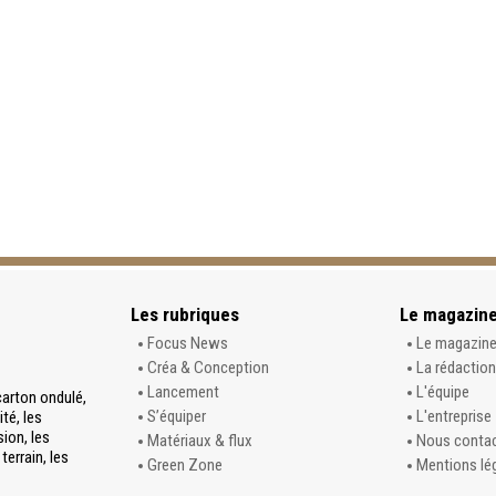
Les rubriques
Le magazin
Focus News
Le magazin
Créa & Conception
La rédaction
Lancement
L'équipe
carton ondulé,
S’équiper
L'entreprise
té, les
sion, les
Matériaux & flux
Nous conta
terrain, les
Green Zone
Mentions lé