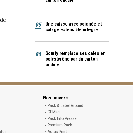
carton ondulé
s
 de
05
Une caisse avec poignée et
calage extensible intégré
06
Somfy remplace ses cales en
polystyrène par du carton
ondulé
e
Nos univers
e
Pack & Label Around
GFMag
Pack Info Presse
Premium Pack
ctez
Actus Print