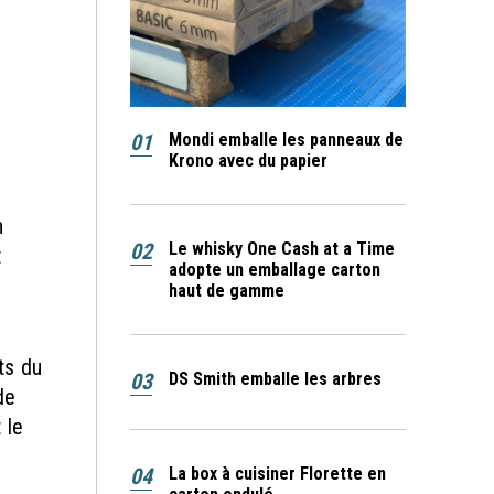
01
Mondi emballe les panneaux de
Krono avec du papier
n
02
Le whisky One Cash at a Time
t
adopte un emballage carton
haut de gamme
ts du
03
DS Smith emballe les arbres
de
 le
04
La box à cuisiner Florette en