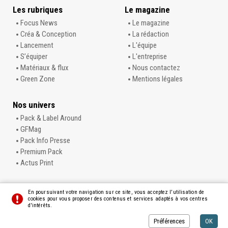
Les rubriques
Le magazine
Focus News
Le magazine
Créa & Conception
La rédaction
Lancement
L'équipe
S’équiper
L'entreprise
Matériaux & flux
Nous contactez
Green Zone
Mentions légales
Nos univers
Pack & Label Around
GFMag
Pack Info Presse
Premium Pack
Actus Print
En poursuivant votre navigation sur ce site, vous acceptez l'utilisation de
cookies pour vous proposer des contenus et services adaptés à vos centres
d'intérêts.
© L'Info Carton
Préférences
Crédits
Préférences
OK