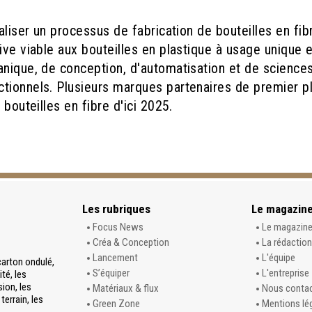
ialiser un processus de fabrication de bouteilles en fi
ive viable aux bouteilles en plastique à usage unique e
anique, de conception, d'automatisation et de sciences
ionnels. Plusieurs marques partenaires de premier plan
bouteilles en fibre d'ici 2025.
Les rubriques
Le magazin
Focus News
Le magazin
Créa & Conception
La rédaction
Lancement
L'équipe
carton ondulé,
S’équiper
L'entreprise
té, les
sion, les
Matériaux & flux
Nous conta
terrain, les
Green Zone
Mentions lé