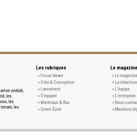
Les rubriques
Le magazin
Focus News
Le magazin
Créa & Conception
La rédaction
Lancement
L'équipe
carton ondulé,
S’équiper
L'entreprise
té, les
sion, les
Matériaux & flux
Nous conta
terrain, les
Green Zone
Mentions lé