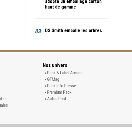
adopte un emballage carton
haut de gamme
03
DS Smith emballe les arbres
e
Nos univers
e
Pack & Label Around
GFMag
Pack Info Presse
Premium Pack
ctez
Actus Print
gales