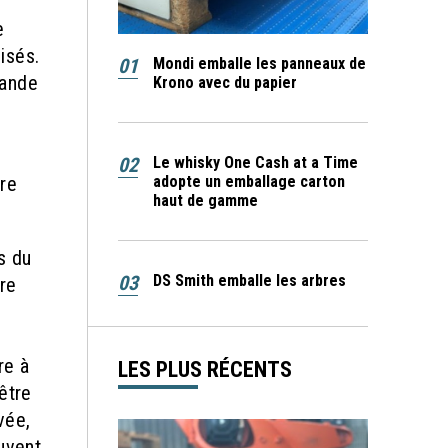
e
isés.
01
Mondi emballe les panneaux de
rande
Krono avec du papier
02
Le whisky One Cash at a Time
re
adopte un emballage carton
haut de gamme
s du
03
DS Smith emballe les arbres
re
re à
LES PLUS RÉCENTS
être
vée,
uvent