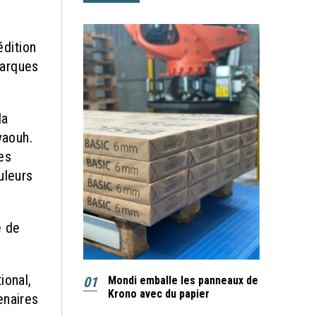
dition
marques
la
waouh.
es
uleurs
e de
ional,
01
Mondi emballe les panneaux de
Krono avec du papier
enaires