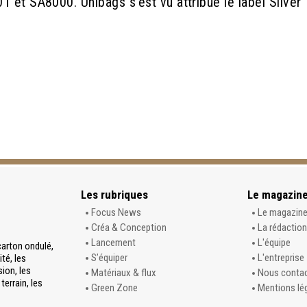
 et SA8000. Unibags s’est vu attribué le label Silver
Les rubriques
Le magazin
Focus News
Le magazin
Créa & Conception
La rédaction
Lancement
L'équipe
carton ondulé,
S’équiper
L'entreprise
té, les
sion, les
Matériaux & flux
Nous conta
terrain, les
Green Zone
Mentions lé