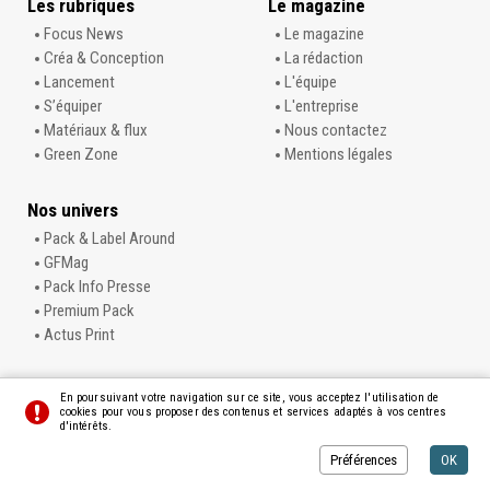
Les rubriques
Le magazine
Focus News
Le magazine
Créa & Conception
La rédaction
Lancement
L'équipe
S’équiper
L'entreprise
Matériaux & flux
Nous contactez
Green Zone
Mentions légales
Nos univers
Pack & Label Around
GFMag
Pack Info Presse
Premium Pack
Actus Print
En poursuivant votre navigation sur ce site, vous acceptez l'utilisation de
cookies pour vous proposer des contenus et services adaptés à vos centres
d'intérêts.
© L'Info Carton
Préférences
Crédits
Préférences
OK