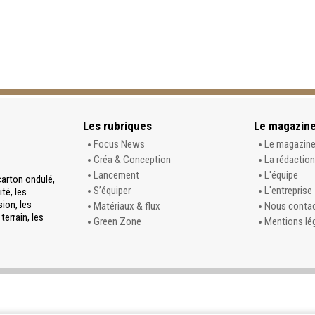
Les rubriques
Le magazin
Focus News
Le magazin
Créa & Conception
La rédaction
Lancement
L'équipe
carton ondulé,
S’équiper
L'entreprise
té, les
sion, les
Matériaux & flux
Nous conta
terrain, les
Green Zone
Mentions lé