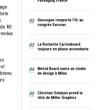
Packaging France
lage
liste
s
02
Gascogne remporte l'Or au
congrès Eurosac
 de 80
 vendus
é
03
La Rochette Cartonboard
toujours en phase ascendante
es
rel
04
Metsä Board ouvre un studio
obtenu
de design à Milan
ges
05
Christian Schøyen prend la
tête de Miller Graphics