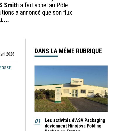
S Smit
h a fait appel au Pôle
utions a annoncé que son flux
u
....
DANS LA MÊME RUBRIQUE
avril 2026
EFOSSE
01
Les activités d'ASV Packaging
deviennent Hinojosa Folding