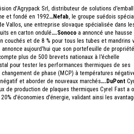
vision d'Agrypack Srl, distributeur de solutions d'embal
one et fondé en 1992
…Nefab
, le groupe suédois spécia
n de Vallos, une entreprise slovaque spécialisée dans le
uits en carton ondulé
….Sonoco
a annoncé une hausse
on couchés et de 8 % pour tous les tubes et mandrins
c
annonce aujourd'hui que son portefeuille de propriét
c compte plus de 500 brevets nationaux à l'échelle
ristal pour tester les performances thermiques de ses
 à changement de phase (MCP) à températures négativ
d négatif et aborder de nouveaux marchés
….DuPont
Cy
ux de production de plaques thermiques Cyrel Fast a 
nt 20% d'économies d'énergie, validant ainsi les avanta