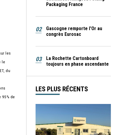
Packaging France
02
Gascogne remporte l'Or au
congrès Eurosac
ur les
03
La Rochette Cartonboard
 le
toujours en phase ascendante
ET, du
LES PLUS RÉCENTS
ons
ue 95% de