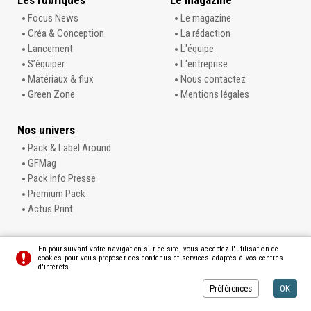
Focus News
Le magazine
Créa & Conception
La rédaction
Lancement
L'équipe
S’équiper
L'entreprise
Matériaux & flux
Nous contactez
Green Zone
Mentions légales
Nos univers
Pack & Label Around
GFMag
Pack Info Presse
Premium Pack
Actus Print
En poursuivant votre navigation sur ce site, vous acceptez l'utilisation de
cookies pour vous proposer des contenus et services adaptés à vos centres
d'intérêts.
© L'Info Carton
Préférences
Crédits
Préférences
OK