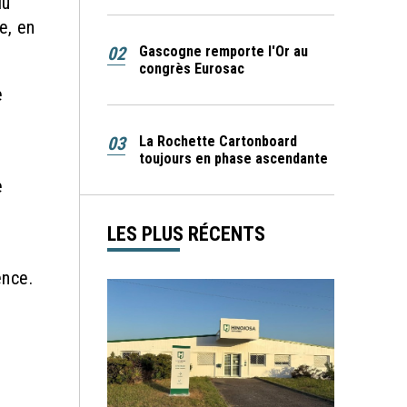
du
e, en
02
Gascogne remporte l'Or au
congrès Eurosac
e
03
La Rochette Cartonboard
toujours en phase ascendante
e
LES PLUS RÉCENTS
ence.