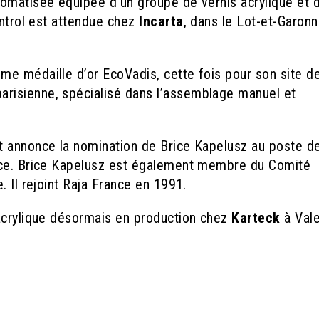
omatisée équipée d'un groupe de vernis acrylique et 
ontrol est attendue chez
Incarta
, dans le Lot-et-Garonn
ème médaille d’or EcoVadis, cette fois pour son site d
parisienne, spécialisé dans l’assemblage manuel et
 annonce la nomination de Brice Kapelusz au poste d
nce. Brice Kapelusz est également membre du Comité
. Il rejoint Raja France en 1991.
 acrylique désormais en production chez
Karteck
à Val