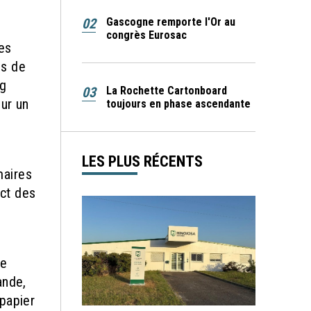
02
Gascogne remporte l'Or au
congrès Eurosac
es
is de
ng
03
La Rochette Cartonboard
sur un
toujours en phase ascendante
LES PLUS RÉCENTS
maires
ect des
ne
ande,
papier