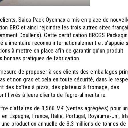
clients, Saica Pack Oyonnax a mis en place de nouvell
ion BRC et ainsi rejoindre les trois autres sites frança
cemment Doullens). Cette certification BRCGS Packagi
té alimentaire reconnu internationalement et s’appuie 
tions à mettre en place afin de garantir qu’un produit
s bonnes pratiques de fabrication.
mesure de proposer à ses clients des emballages pri
ras et non gras et cela en toute sécurité, dans le resp
t des boîtes à pizza, des plateaux à fromage, des
t livrés à leurs clients de l’agro-alimentaire.
iffre d’affaires de 3,566 M€ (ventes agrégées) pour u
en Espagne, France, Italie, Portugal, Royaume-Uni, Irl
 une production annuelle de 3,3 millions de tonnes de 