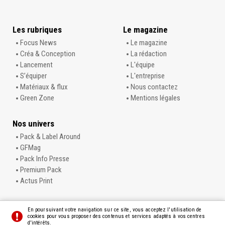
Les rubriques
Le magazine
Focus News
Le magazine
Créa & Conception
La rédaction
Lancement
L'équipe
S’équiper
L'entreprise
Matériaux & flux
Nous contactez
Green Zone
Mentions légales
Nos univers
Pack & Label Around
GFMag
Pack Info Presse
Premium Pack
Actus Print
En poursuivant votre navigation sur ce site, vous acceptez l'utilisation de
cookies pour vous proposer des contenus et services adaptés à vos centres
d'intérêts.