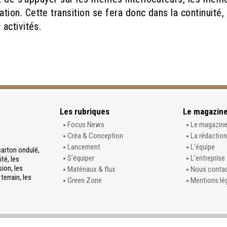
ion. Cette transition se fera donc dans la
continuité,
activités.
Les rubriques
Le magazin
Focus News
Le magazin
Créa & Conception
La rédaction
Lancement
L'équipe
carton ondulé,
S’équiper
L'entreprise
té, les
sion, les
Matériaux & flux
Nous conta
terrain, les
Green Zone
Mentions lé