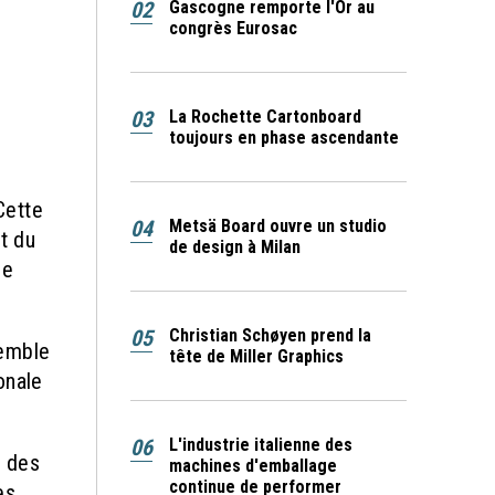
02
Gascogne remporte l'Or au
congrès Eurosac
03
La Rochette Cartonboard
toujours en phase ascendante
Cette
04
Metsä Board ouvre un studio
t du
de design à Milan
de
05
Christian Schøyen prend la
semble
tête de Miller Graphics
onale
06
L'industrie italienne des
i des
machines d'emballage
continue de performer
es