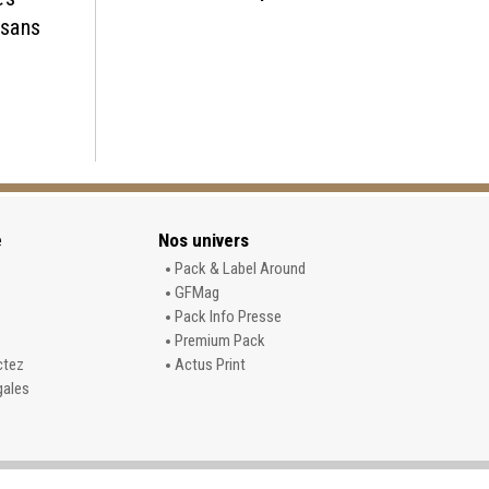
 sans
e
Nos univers
e
Pack & Label Around
GFMag
Pack Info Presse
Premium Pack
ctez
Actus Print
gales