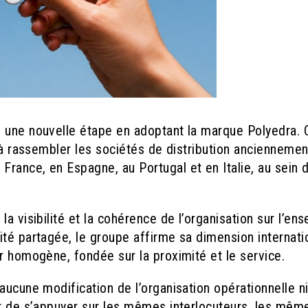
i une nouvelle étape en
adoptant la marque Polyedra. 
t à rassembler les
sociétés de distribution anciennemen
 France, en
Espagne, au Portugal et en Italie, au sein 
a visibilité et la cohérence de l’organisation sur
l’en
ité partagée, le groupe affirme
sa dimension internati
eur homogène, fondée sur
la proximité et le service.
aucune modification de l’organisation opérationnelle
n
t de s’appuyer sur les mêmes interlocuteurs, les
mêm