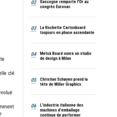
02
Gascogne remporte l'Or au
congrès Eurosac
03
La Rochette Cartonboard
toujours en phase ascendante
04
Metsä Board ouvre un studio
de design à Milan
tte
lle clé
05
Christian Schøyen prend la
tête de Miller Graphics
évolué
06
L'industrie italienne des
cemment
machines d'emballage
e
continue de performer