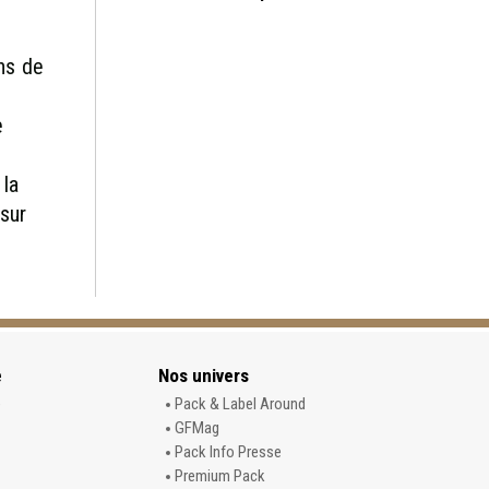
ns de
e
 la
 sur
e
Nos univers
e
Pack & Label Around
GFMag
Pack Info Presse
Premium Pack