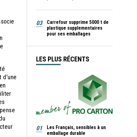
ssocie
03
Carrefour supprime 5000 t de
plastique supplementaires
pour ses emballages
n
re
LES PLUS RÉCENTS
té
t d'une
 en
liter
es
e pense
 du
ecteur
01
Les Français, sensibles à un
emballage durable