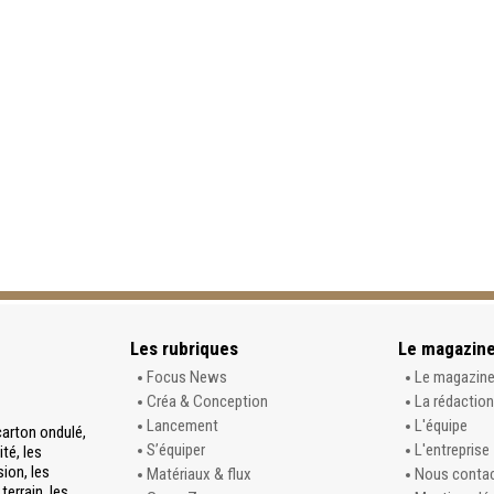
Les rubriques
Le magazin
Focus News
Le magazin
Créa & Conception
La rédaction
Lancement
L'équipe
carton ondulé,
S’équiper
L'entreprise
té, les
sion, les
Matériaux & flux
Nous conta
terrain, les