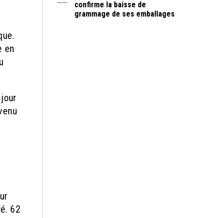
confirme la baisse de
grammage de ses emballages
que.
e en
u
 jour
venu
ur
té. 62