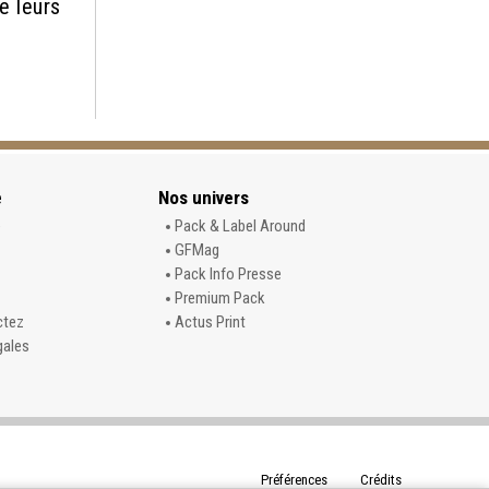
e leurs
e
Nos univers
e
Pack & Label Around
GFMag
Pack Info Presse
Premium Pack
ctez
Actus Print
gales
Préférences
Crédits