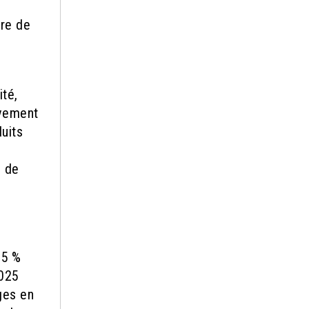
ère de
ité,
ivement
uits
n de
s
85 %
2025
ges en