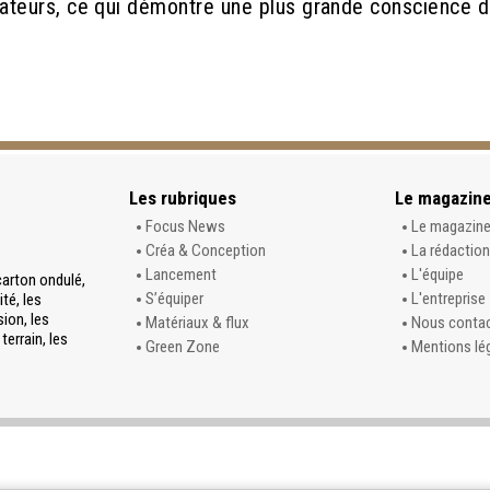
teurs, ce qui démontre une plus grande conscience d
Les rubriques
Le magazin
Focus News
Le magazin
Créa & Conception
La rédaction
Lancement
L'équipe
carton ondulé,
S’équiper
L'entreprise
té, les
sion, les
Matériaux & flux
Nous conta
terrain, les
Green Zone
Mentions lé