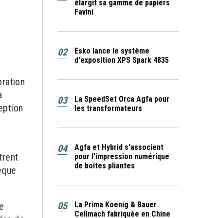
élargit sa gamme de papiers
Favini
02
Esko lance le système
d'exposition XPS Spark 4835
oration
à
03
La SpeedSet Orca Agfa pour
eption
les transformateurs
04
Agfa et Hybrid s'associent
trent
pour l'impression numérique
de boîtes pliantes
èque
05
La Prima Koenig & Bauer
e
Cellmach fabriquée en Chine