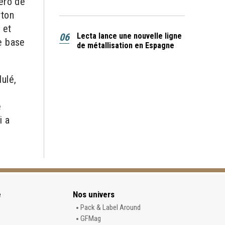
éro de
rton
 et
06
Lecta lance une nouvelle ligne
e base
de métallisation en Espagne
ulé,
e
i a
e
Nos univers
e
Pack & Label Around
GFMag