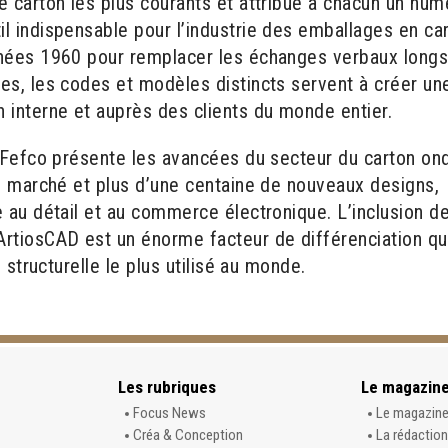
e carton les plus courants et attribue à chacun un num
l indispensable pour l’industrie des emballages en ca
nnées 1960 pour remplacer les échanges verbaux longs
es, les codes et modèles distincts servent à créer un
 interne et auprès des clients du monde entier.
e Fefco présente les avancées du secteur du carton ond
du marché et plus d’une centaine de nouveaux designs,
e au détail et au commerce électronique.
L’inclusion d
rtiosCAD est un énorme facteur de différenciation qu
 structurelle le plus utilisé au monde.
Les rubriques
Le magazin
Focus News
Le magazin
Créa & Conception
La rédaction