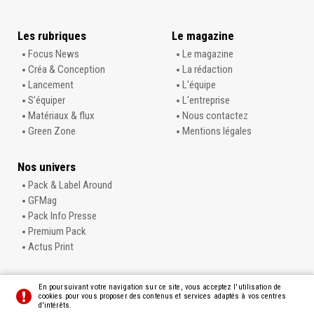
Les rubriques
Le magazine
Focus News
Le magazine
Créa & Conception
La rédaction
Lancement
L'équipe
S’équiper
L'entreprise
Matériaux & flux
Nous contactez
Green Zone
Mentions légales
Nos univers
Pack & Label Around
GFMag
Pack Info Presse
Premium Pack
Actus Print
En poursuivant votre navigation sur ce site, vous acceptez l'utilisation de
cookies pour vous proposer des contenus et services adaptés à vos centres
d'intérêts.