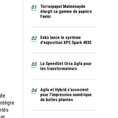
01
Torraspapel Malmenayde
élargit sa gamme de papiers
Favini
02
Esko lance le système
d'exposition XPS Spark 4835
03
La SpeedSet Orca Agfa pour
les transformateurs
04
Agfa et Hybrid s'associent
pour l'impression numérique
 de
de boîtes pliantes
intègre
ntés
ent