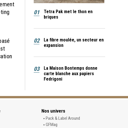
uement
ting
01
Tetra Pak met le thon en
briques
02
La fibre moulée, un secteur en
 basé
expansion
est
cation
03
La Maison Bontemps donne
carte blanche aux papiers
Fedrigoni
e
Nos univers
e
Pack & Label Around
GFMag