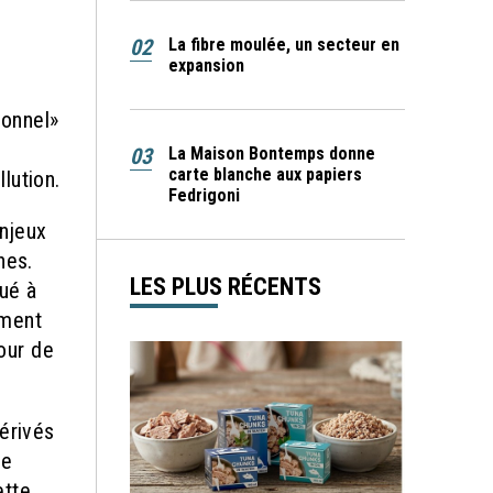
02
La fibre moulée, un secteur en
expansion
ionnel»
03
La Maison Bontemps donne
carte blanche aux papiers
lution.
Fedrigoni
njeux
nes.
LES PLUS RÉCENTS
tué à
ement
pour de
érivés
ne
ette