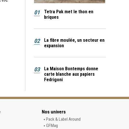
01
Tetra Pak met le thon en
briques
02
La fibre moulée, un secteur en
expansion
03
La Maison Bontemps donne
carte blanche aux papiers
Fedrigoni
e
Nos univers
e
Pack & Label Around
GFMag