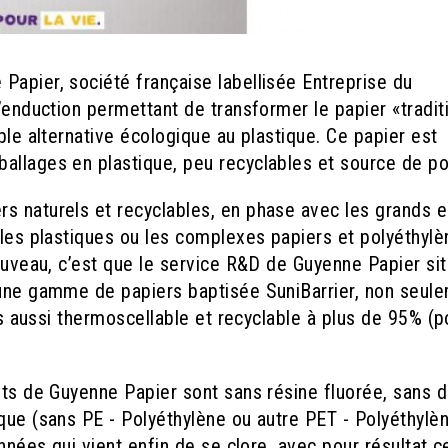
Papier, société française labellisée Entreprise du
d’enduction permettant de transformer le papier «tradit
ble alternative écologique au plastique. Ce papier est
allages en plastique, peu recyclables et source de pol
s naturels et recyclables, en phase avec les grands e
 les plastiques ou les complexes papiers et polyéthylè
nouveau, c’est que le service R&D de Guyenne Papier si
 une gamme de papiers baptisée SuniBarrier, non seul
ais aussi thermoscellable et recyclable à plus de 95% (
its de Guyenne Papier sont sans résine fluorée, sans d
que (sans PE - Polyéthylène ou autre PET - Polyéthylè
années qui vient enfin de se clore, avec pour résultat c