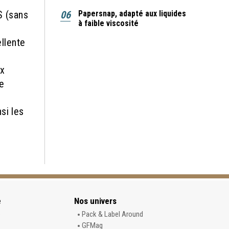
S (sans
06
Papersnap, adapté aux liquides
à faible viscosité
llente
ux
e
si les
e
Nos univers
e
Pack & Label Around
GFMag