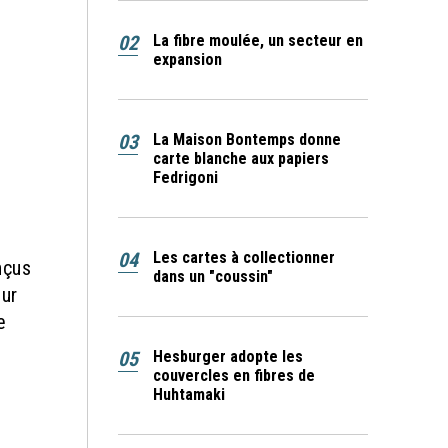
02
La fibre moulée, un secteur en
expansion
03
La Maison Bontemps donne
carte blanche aux papiers
Fedrigoni
04
Les cartes à collectionner
nçus
dans un "coussin"
our
e
05
Hesburger adopte les
couvercles en fibres de
Huhtamaki