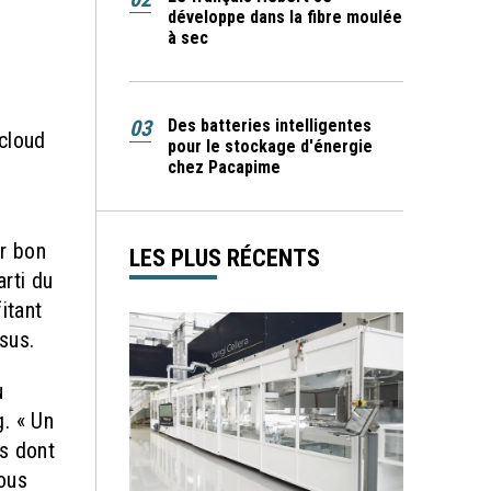
développe dans la fibre moulée
à sec
03
Des batteries intelligentes
cloud
pour le stockage d'énergie
chez Pacapime
ur bon
LES PLUS RÉCENTS
rti du
itant
sus.
u
. « Un
s dont
ous