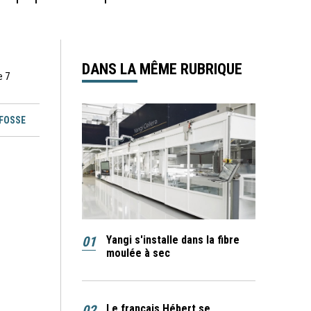
DANS LA MÊME RUBRIQUE
e 7
EFOSSE
01
Yangi s'installe dans la fibre
moulée à sec
02
Le français Hébert se