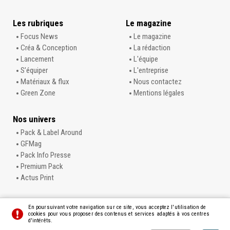
Les rubriques
Le magazine
Focus News
Le magazine
Créa & Conception
La rédaction
Lancement
L'équipe
S’équiper
L'entreprise
Matériaux & flux
Nous contactez
Green Zone
Mentions légales
Nos univers
Pack & Label Around
GFMag
Pack Info Presse
Premium Pack
Actus Print
En poursuivant votre navigation sur ce site, vous acceptez l'utilisation de
cookies pour vous proposer des contenus et services adaptés à vos centres
d'intérêts.
© L'Info Carton
Préférences
Crédits