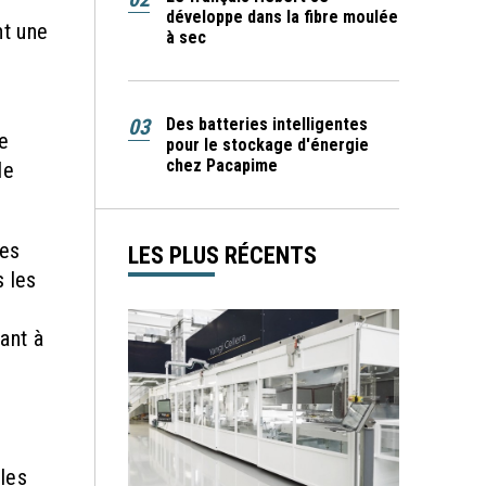
développe dans la fibre moulée
nt une
à sec
t
03
Des batteries intelligentes
de
pour le stockage d'énergie
chez Pacapime
de
des
LES PLUS RÉCENTS
s les
ant à
les